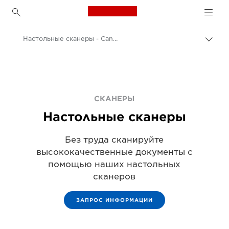
Canon Logo, back to h
Настольные сканеры - Canon Azerbaijan
Пере
цепо
Canon
Решения и услуги
Продукты и решения для бизнеса
СКАНЕРЫ
Настольные сканеры
Сканеры для дома и офиса
Без труда сканируйте
высококачественные документы с
помощью наших настольных
сканеров
ЗАПРОС ИНФОРМАЦИИ