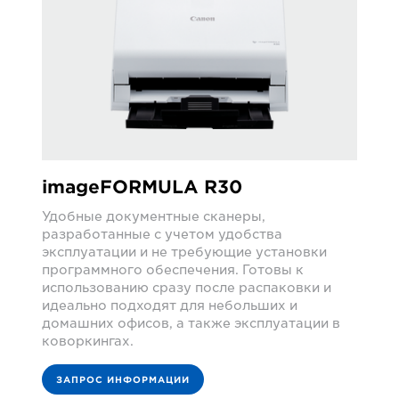
imageFORMULA R30
Удобные документные сканеры,
разработанные с учетом удобства
эксплуатации и не требующие установки
программного обеспечения. Готовы к
использованию сразу после распаковки и
идеально подходят для небольших и
домашних офисов, а также эксплуатации в
коворкингах.
ЗАПРОС ИНФОРМАЦИИ