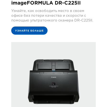
imageFORMULA DR-C225II
Узнайте, как освободить место в своем
офисе без потери качества и скорости с
помощью ультратонкого сканера DR-C225II.
УЗНАЙТЕ БОЛЬШЕ