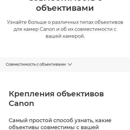
объективами
Узнайте больше о различных типах объективов
для камер Canon и об их совместимости с
вашей камерой.
Совместимость с объективами
Байонеты
Крепления объективов
Типы объективов
Canon
Таблица совместимости
Самый простой способ узнать, какие
Адаптеры объектива
объективы совместимы с вашей