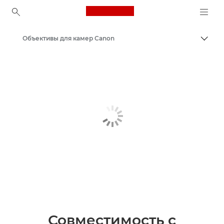
Canon Logo, back to ho
Объективы для камер Canon
Пере
Canon
Совместимость с