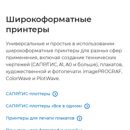
ШИРОКОФОРМАТНЫЕ ПРИНТЕРЫ
Широкоформатные
ПРИНТЕРЫ ROLL-TO-ROLL
принтеры
ПЛАНШЕТНЫЕ ПРИНТЕРЫ
Универсальные и простые в использовании
ВИРТУАЛЬНЫЙ ШОУ-РУМ
широкоформатные принтеры для разных сфер
применения, включая создание технических
СОПУТСТВУЮЩИЕ ПРОДУКТЫ
чертежей (САПР/ГИС, A1, A0 и больше), плакатов,
художественной и фотопечати. imagePROGRAF,
ColorWave и PlotWave.
САПР/ГИС-плоттеры

САПР/ГИС-плоттеры «Все в одном»

Принтеры для печати плакатов
