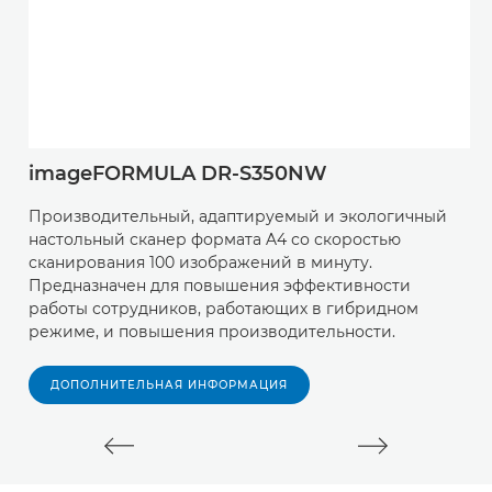
imageFORMULA DR-S350NW
C
Производительный, адаптируемый и экологичный
Э
настольный сканер формата A4 со скоростью
д
сканирования 100 изображений в минуту.
п
Предназначен для повышения эффективности
к
работы сотрудников, работающих в гибридном
и
режиме, и повышения производительности.
ДОПОЛНИТЕЛЬНАЯ ИНФОРМАЦИЯ