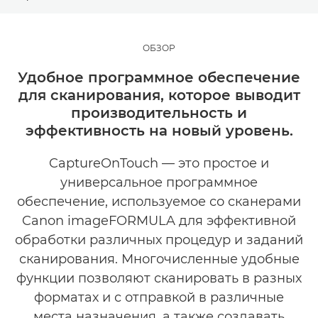
ОБЗОР
ОБЗОР
CAPTUREONTOUCH
Удобное программное обеспечение
для сканирования, которое выводит
PRO
производительность и
эффективность на новый уровень.
LITE
CaptureOnTouch — это простое и
MOBILE
универсальное программное
обеспечение, используемое со сканерами
СОПУТСТВУЮЩИЕ ПРОДУКТЫ
Canon imageFORMULA для эффективной
обработки различных процедур и заданий
сканирования. Многочисленные удобные
функции позволяют сканировать в разных
форматах и с отправкой в различные
места назначения, а также создавать