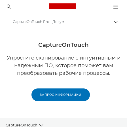
Canon Logo, back to ho
CaptureOnTouch Pro - Документные сканеры
Пере
Canon
Решения и услуги
CaptureOnTouch
Продукты и решения для бизнеса
Упростите сканирование с интуитивным и
надежным ПО, которое поможет вам
Программное обеспечение для бизнеса
преобразовать рабочие процессы.
ЗАПРОС ИНФОРМАЦИИ
CaptureOnTouch