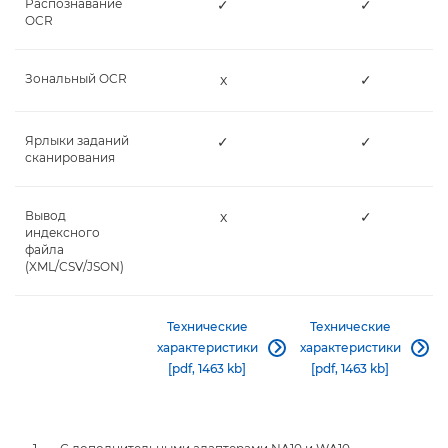
Распознавание
✓
✓
OCR
Зональный OCR
х
✓
Ярлыки заданий
✓
✓
сканирования
Вывод
х
✓
индексного
файла
(XML/CSV/JSON)
Технические
Технические
характеристики
характеристики


[pdf, 1463 kb]
[pdf, 1463 kb]