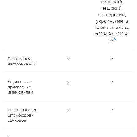
польский,
чешский,
венгерский,
украинский, а
также «номер»,
«OCR-A», «OCR-
4
B»
Безопасная
х
✓
настройка PDF
Улучшенное
х
✓
присвоение
имен файлам
Распознавание
х
✓
штрихкодов /
2D-кодов