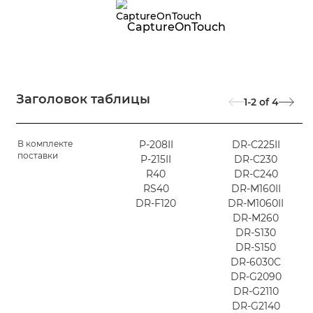
CaptureOnTouch
Заголовок таблицы
1-2
of
4
В комплекте
P-208II
DR-C225II
поставки
P-215II
DR-C230
R40
DR-C240
RS40
DR-M160II
DR-F120
DR-M1060II
DR-M260
DR-S130
DR-S150
DR-6030C
DR-G2090
DR-G2110
DR-G2140