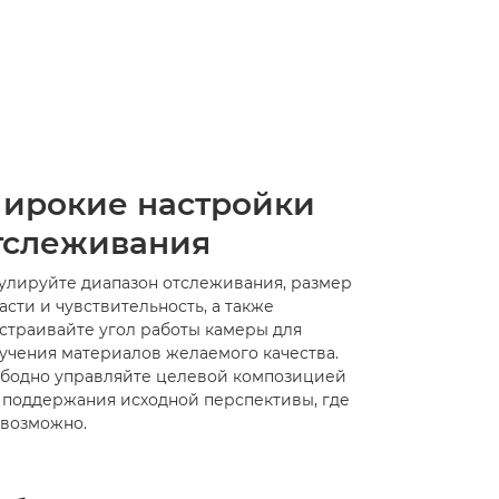
у, — говорит Макс. — Клиент может резко
uto Tracking предлагает несколько опций,
тям текущего задания.
ирокие настройки
тслеживания
улируйте диапазон отслеживания, размер
асти и чувствительность, а также
страивайте угол работы камеры для
учения материалов желаемого качества.
бодно управляйте целевой композицией
 поддержания исходной перспективы, где
 возможно.