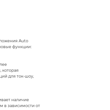
иложения Auto
новые функции:
олее
 которая
ий для ток-шоу,
ивает наличие
м в зависимости от