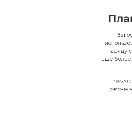
Пла
Загр
использов
наряду 
еще более
* RA-AT0
Приложение