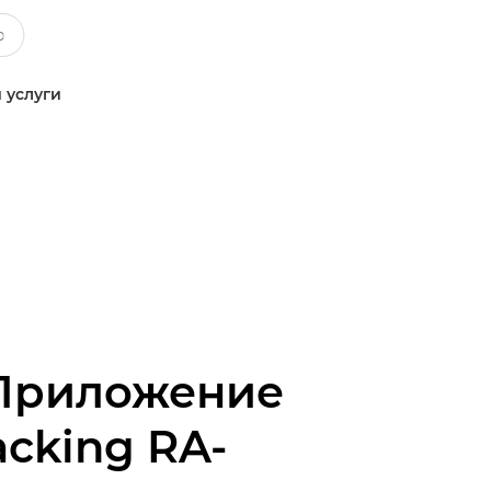
 услуги
d zurück
Приложение
acking RA-