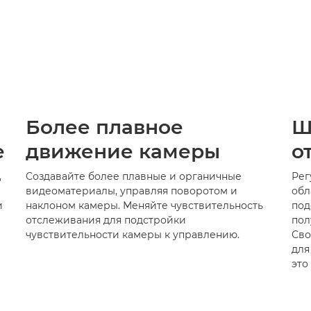
икают из-за смены планов в последнюю минут
е адаптироваться столь важно». Приложение A
вать его работу согласно особым потребнос
Более плавное
Ш
е
движение камеры
о
,
Создавайте более плавные и органичные
Рег
видеоматериалы, управляя поворотом и
обл
и
наклоном камеры. Меняйте чувствительность
под
отслеживания для подстройки
пол
чувствительности камеры к управлению.
Сво
для
это