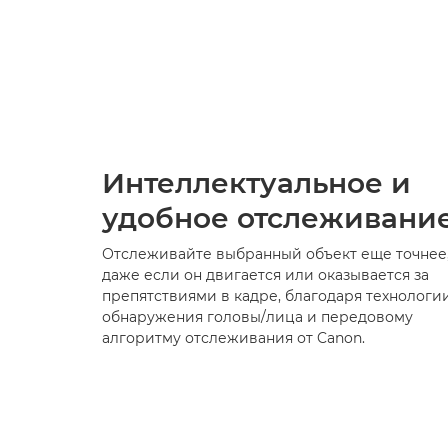
«Основные проблемы с такими видео возн
захотеть чего-то другого, поэтому умени
позволяющих адаптиро
Интеллектуальное и
удобное отслеживани
Отслеживайте выбранный объект еще точнее
даже если он двигается или оказывается за
препятствиями в кадре, благодаря технологи
обнаружения головы/лица и передовому
алгоритму отслеживания от Canon.