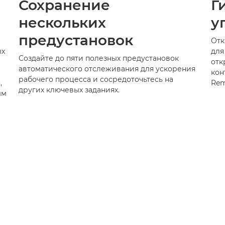
Сохранение
Г
нескольких
у
предустановок
Отк
ых
для
Создайте до пяти полезных предустановок
отк
автоматического отслеживания для ускорения
кон
рабочего процесса и сосредоточьтесь на
,
Rem
других ключевых заданиях.
ым