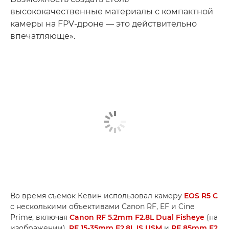
высококачественные материалы с компактной
камеры на FPV-дроне — это действительно
впечатляюще».
Во время съемок Кевин использовал камеру
EOS R5 C
с несколькими объективами Canon RF, EF и Cine
Prime, включая
Canon RF 5.2mm F2.8L Dual Fisheye
(на
изображении),
RF 15-35mm F2.8L IS USM
и
RF 85mm F2