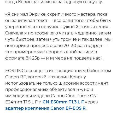
когда Кевин записывал закадровую озвучку.
«Я снимал Энрике, скрипичного мастера, пока
он зачитывал текст — все ради того, чтобы быть
уверенным, что получил нужный стиль чтения.
Сначала я попросил его читать медленно, затем
чуть быстрее, затем чуть громче и так далее. Мы
повторили процесс около 20–30 раз подряд —
это примерно час непрерывной записи в
формате 8K 25p — и камера не подвела нас».
EOS R5 C оснащена инновационным байонетом
Canon RF, который позволил Кевину
использовать не только широкий ассортимент
профессиональных объективов RF, но и
имеющиеся модели Canon Cine Prime CN-
E24mm T1.5 L F и
CN-E50mm T1.3 L F
через
адаптер крепления Canon EF-EOS R
.