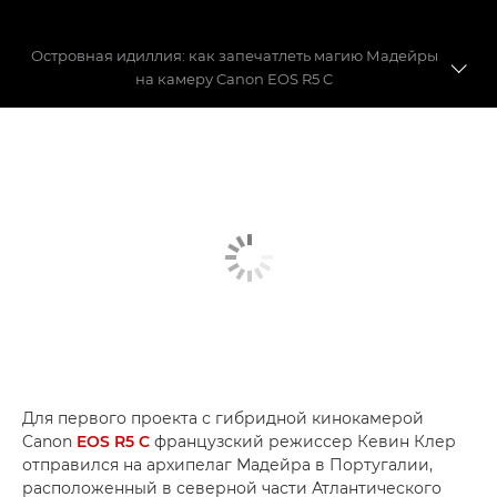
Островная идиллия: как запечатлеть магию Мадейры
на камеру Canon EOS R5 C
Съемка волшебства Мадейры
Гибридный герой
Сравнение EOS R5 C и EOS R5
Для первого проекта с гибридной кинокамерой
Canon
EOS R5 C
французский режиссер Кевин Клер
отправился на архипелаг Мадейра в Португалии,
расположенный в северной части Атлантического