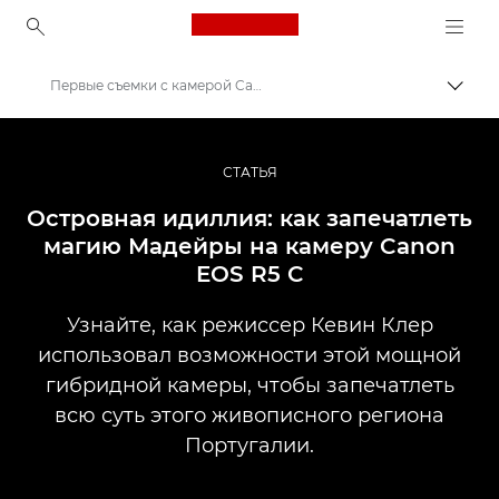
Canon Logo, back to ho
Первые съемки с камерой Canon EOS R5 C
Пере
Canon
Профессиональная фото- и видеосъемка
СТАТЬЯ
Истории
Островная идиллия: как запечатлеть
магию Мадейры на камеру Canon
EOS R5 C
Узнайте, как режиссер Кевин Клер
использовал возможности этой мощной
гибридной камеры, чтобы запечатлеть
всю суть этого живописного региона
Португалии.