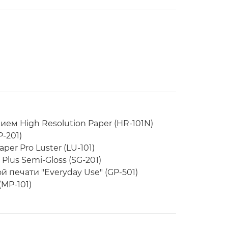
ем High Resolution Paper (HR-101N)
P-201)
r Pro Luster (LU-101)
lus Semi-Gloss (SG-201)
 печати "Everyday Use" (GP-501)
MP-101)