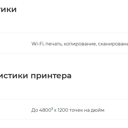
тики
Wi-Fi, печать, копирование, сканировани
истики принтера
1
До 4800
x 1200 точек на дюйм