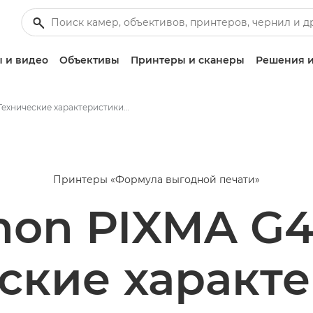
 и видео
Объективы
Принтеры и сканеры
Решения и
Технические характеристики и функции - PIXMA G4410
Принтеры «Формула выгодной печати»
non PIXMA G4
ские характ