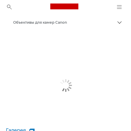
Canon Logo, back to ho
Объективы для камер Canon
Пере
Canon
Галерея
