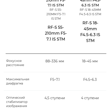
RF-S 55-
RF-S 18-45MM
210MM F5-7.1
F4.5-6.3 IS STM
IS STM
RF-S 18-
RF-S 55-
45mm
210mm F5-
F4.5-6.3 IS
7.1 IS STM
STM
Фокусное
88–336 мм
18–45 мм
расстояние
Максимальная
F5–7.1
F4.5–6.3
диафрагма
Оптический
4,5 ступени
4 ступени
стабилизатор
изображения