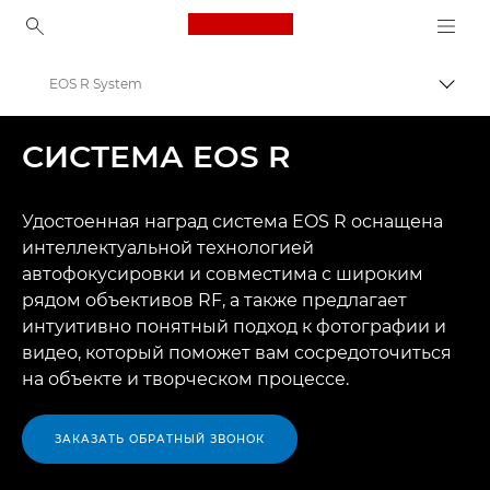
Canon Logo, back to ho
EOS R System
Пере
Canon
СИСТЕМА EOS R
Цифровые камеры
Удостоенная наград система EOS R оснащена
интеллектуальной технологией
автофокусировки и совместима с широким
рядом объективов RF, а также предлагает
интуитивно понятный подход к фотографии и
видео, который поможет вам сосредоточиться
на объекте и творческом процессе.
ЗАКАЗАТЬ ОБРАТНЫЙ ЗВОНОК