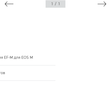
1
/
1
я EF-M для EOS M
тов