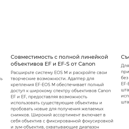
Совместимость с полной линейкой
Съ
объективов EF и EF-S от Canon
Для
при
Расширьте систему EOS M и раскройте свои
без
ть
творческие возможности. Адаптер для
EF-
крепления EF-EOS M обеспечивает полный
шта
доступ к широкому спектру объективов Canon
исп
EF и EF, предоставляя возможность
шта
использовать существующие объективы и
пробовать новые для получения желаемых
снимков. Широкий ассортимент включает в
себя объектив с фиксированной фокусировкой
и зум-объектив, охватывающие диапазон