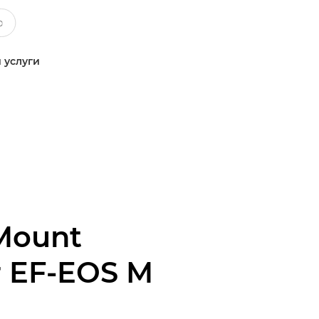
 услуги
Mount
r EF-EOS M