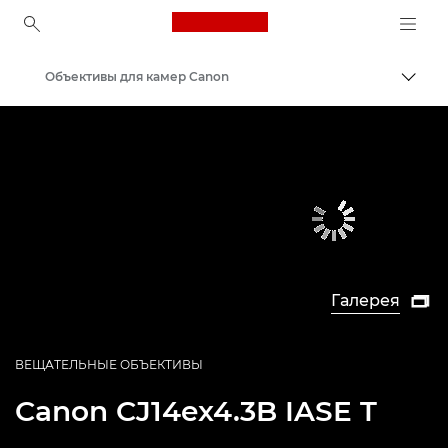
Canon Logo, back to ho
Объективы для камер Canon
Пере
Canon
Галерея

ВЕЩАТЕЛЬНЫЕ ОБЪЕКТИВЫ
Canon
CJ14ex4.3B IASE T