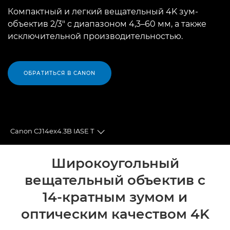
Компактный и легкий вещательный 4K зум-
объектив 2/3" с диапазоном 4,3–60 мм, а также
исключительной производительностью.
ОБРАТИТЬСЯ В CANON
Canon CJ14ex4.3B IASE T
Toggle breadcrumbs
Общая информация
Широкоугольный
вещательный объектив с
Технические характеристики
14-кратным зумом и
оптическим качеством 4K