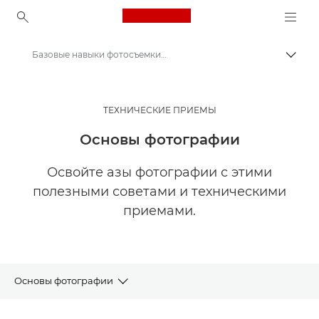
Canon Logo, back to ho
Базовые навыки фотосъемки | Мастерская творчества
Пере
Canon
Мастерская творчества | Советы по фотографии и печати и руководства для покупателей
ТЕХНИЧЕСКИЕ ПРИЕМЫ
Советы и технические приемы по фотографии и печати
Основы фотографии
Освойте азы фотографии с этими
полезными советами и техническими
приемами.
Основы фотографии
СТАТЬИ