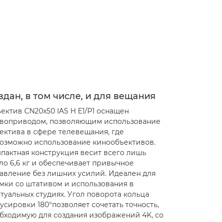
здан, в том числе, и для вещания
ектив CN20x50 IAS H E1/P1 оснащен
воприводом, позволяющим использование
ектива в сфере телевещания, где
озможно использование кинообъективов.
пактная конструкция весит всего лишь
ло 6,6 кг и обеспечивает привычное
авление без лишних усилий. Идеален для
мки со штативом и использования в
туальных студиях. Угол поворота кольца
усировки 180°позволяет сочетать точность,
бходимую для создания изображений 4K, со