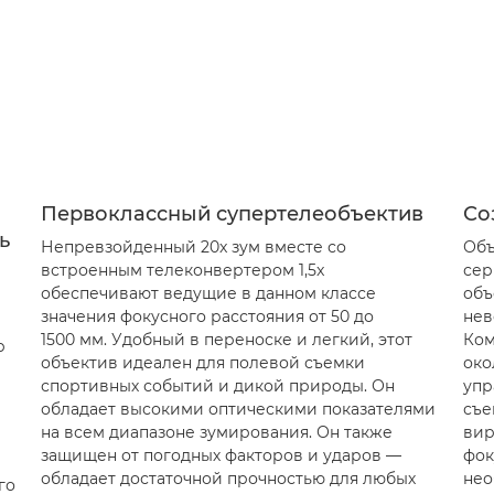
Первоклассный супертелеобъектив
Со
ь
Непревзойденный 20x зум вместе со
Объ
встроенным телеконвертером 1,5x
сер
обеспечивают ведущие в данном классе
объ
значения фокусного расстояния от 50 до
нев
1500 мм. Удобный в переноске и легкий, этот
Ком
р
объектив идеален для полевой съемки
око
спортивных событий и дикой природы. Он
упр
обладает высокими оптическими показателями
съе
на всем диапазоне зумирования. Он также
вир
защищен от погодных факторов и ударов —
фок
обладает достаточной прочностью для любых
нео
го