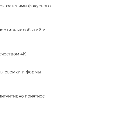
оказателями фокусного
портивных событий и
ачеством 4K
бы съемки и формы
 интуитивно понятное