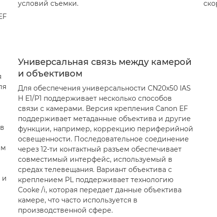
условий съемки.
ско
EF
Универсальная связь между камерой
и объективом
я
ля
Для обеспечения универсальности CN20x50 IAS
H E1/P1 поддерживает несколько способов
связи с камерами. Версия крепления Canon EF
поддерживает метаданные объектива и другие
ив
функции, например, коррекцию периферийной
освещенности. Последовательное соединение
мм
через 12-ти контактный разъем обеспечивает
совместимый интерфейс, используемый в
средах телевещания. Вариант объектива с
 и
креплением PL поддерживает технологию
Cooke /i, которая передает данные объектива
камере, что часто используется в
производственной сфере.