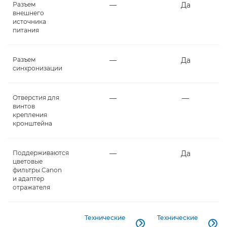
Разъем
―
Да
внешнего
источника
питания
Разъем
―
Да
синхронизации
Отверстия для
―
―
винтов
крепления
кронштейна
Поддерживаются
―
Да
цветовые
фильтры Canon
и адаптер
отражателя
Технические
Технические

