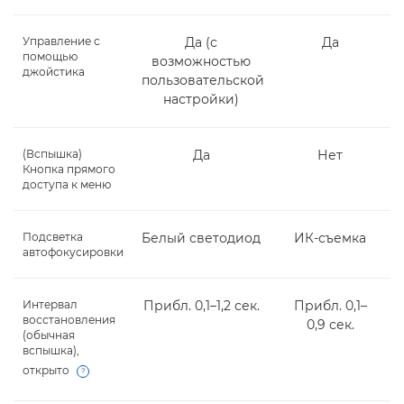
Управление с
Да (с
Да
помощью
возможностью
джойстика
пользовательской
настройки)
(Вспышка)
Да
Нет
Кнопка прямого
доступа к меню
Подсветка
Белый светодиод
ИК-съемка
автофокусировки
Интервал
Прибл. 0,1–1,2 сек.
Прибл. 0,1–
восстановления
0,9 сек.
(обычная
вспышка),
открыто
Open