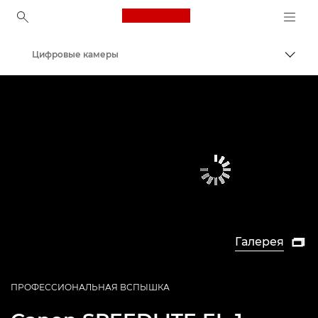
Canon Logo, back to ho
Цифровые камеры
Пере
Canon
Галерея

ПРОФЕССИОНАЛЬНАЯ ВСПЫШКА