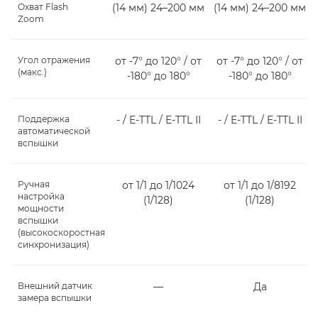
Охват Flash
(14 мм) 24–200 мм
(14 мм) 24–200 мм
Zoom
Угол отражения
от -7° до 120° / от
от -7° до 120° / от
(макс.)
-180° до 180°
-180° до 180°
Поддержка
- / E-TTL / E-TTL II
- / E-TTL / E-TTL II
автоматической
вспышки
Ручная
от 1/1 до 1/1024
от 1/1 до 1/8192
настройка
(1/128)
(1/128)
мощности
вспышки
(высокоскоростная
синхронизация)
Внешний датчик
―
Да
замера вспышки