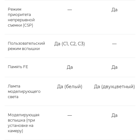
Режим
―
Да
приоритета
непрерывной
съемки (CSP)
Пользовательский
Да (C1, C2, C3)
―
режим вспышки
Память FE
Да
Да
Лампа
Да (белый)
Да (двухцветный)
моделирующего
света
Моделирующая
―
Да
вспышка (при
установке на
камеру)