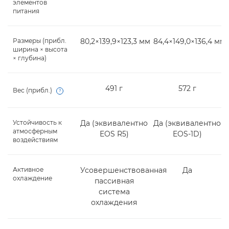
элементов
питания
Размеры (прибл.
80,2×139,9×123,3 мм
84,4×149,0×136,4 мм
ширина × высота
× глубина)
491 г
572 г
Вес (прибл.)
Open
Устойчивость к
Да (эквивалентно
Да (эквивалентно
атмосферным
EOS R5)
EOS-1D)
воздействиям
Активное
Усовершенствованная
Да
охлаждение
пассивная
система
охлаждения