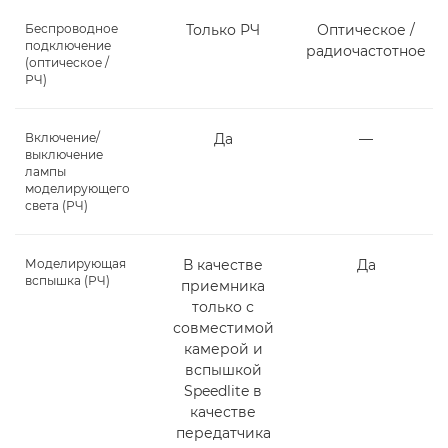
Беспроводное
Только РЧ
Оптическое /
подключение
радиочастотное
(оптическое /
РЧ)
Включение/
Да
―
выключение
лампы
моделирующего
света (РЧ)
Моделирующая
В качестве
Да
вспышка (РЧ)
приемника
только с
совместимой
камерой и
вспышкой
Speedlite в
качестве
передатчика