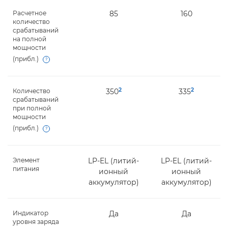
Расчетное
85
160
количество
срабатываний
на полной
мощности
(прибл.)
Open
2
2
Количество
350
335
срабатываний
при полной
мощности
(прибл.)
Open
Элемент
LP-EL (литий-
LP-EL (литий-
питания
ионный
ионный
аккумулятор)
аккумулятор)
Индикатор
Да
Да
уровня заряда