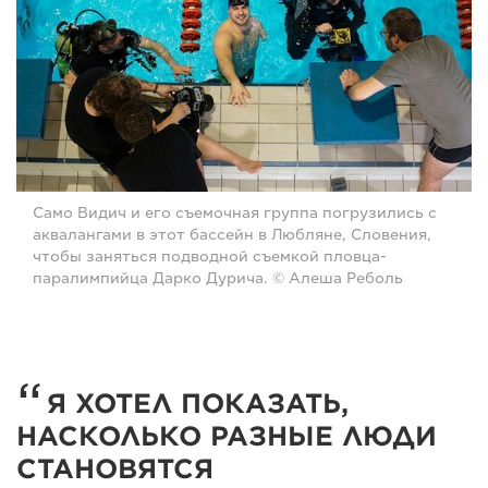
Само Видич и его съемочная группа погрузились с
аквалангами в этот бассейн в Любляне, Словения,
чтобы заняться подводной съемкой пловца-
паралимпийца Дарко Дурича. © Алеша Реболь
Я ХОТЕЛ ПОКАЗАТЬ,
НАСКОЛЬКО РАЗНЫЕ ЛЮДИ
СТАНОВЯТСЯ