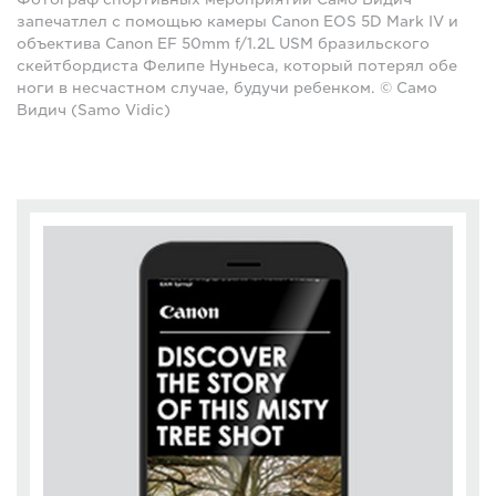
запечатлел с помощью камеры Canon EOS 5D Mark IV и
объектива Canon EF 50mm f/1.2L USM бразильского
скейтбордиста Фелипе Нуньеса, который потерял обе
ноги в несчастном случае, будучи ребенком. © Само
Видич (Samo Vidic)