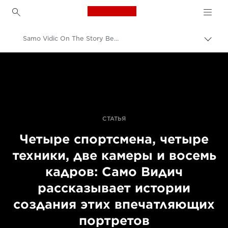
Canon Logo, back to h
Samo Vidic On The Story Behind His Portraits Of Disabled Athletes
Пере
цепо
Canon
Профессиональная фото- и видеосъемка
Истории
СТАТЬЯ
Четыре спортсмена, четыре
техники, две камеры и восемь
кадров: Само Видич
рассказывает истории
создания этих впечатляющих
портретов