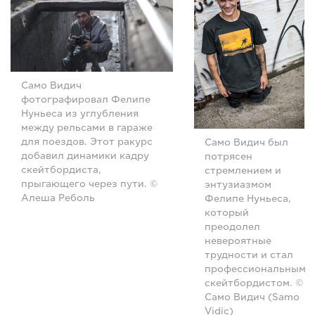
Само Видич
фотографировал Фелипе
Нуньеса из углубления
между рельсами в гараже
для поездов. Этот ракурс
Само Видич был
добавил динамики кадру
потрясен
скейтбордиста,
стремлением и
прыгающего через пути. ©
энтузиазмом
Алеша Реболь
Фелипе Нуньеса,
который
преодолел
невероятные
трудности и стал
профессиональным
скейтбордистом. ©
Само Видич (Samo
Vidic)