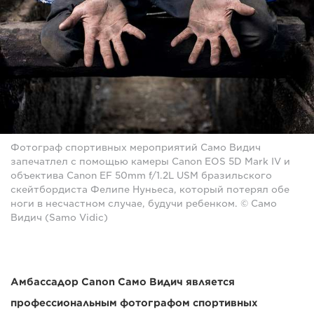
Фотограф спортивных мероприятий Само Видич
запечатлел с помощью камеры Canon EOS 5D Mark IV и
объектива Canon EF 50mm f/1.2L USM бразильского
скейтбордиста Фелипе Нуньеса, который потерял обе
ноги в несчастном случае, будучи ребенком. © Само
Видич (Samo Vidic)
Амбассадор Canon Само Видич является
профессиональным фотографом спортивных