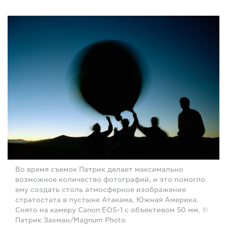
Во время съемок Патрик делает максимально
возможное количество фотографий, и это помогло
ему создать столь атмосферное изображение
стратостата в пустыне Атакама, Южная Америка.
Снято на камеру Canon EOS-1 с объективом 50 мм. ©
Патрик Захман/Magnum Photo