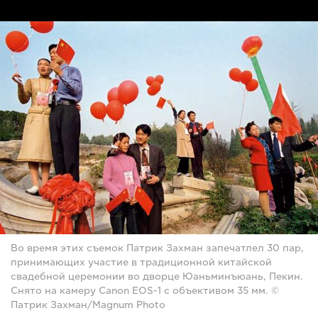
Во время этих съемок Патрик Захман запечатлел 30 пар,
принимающих участие в традиционной китайской
свадебной церемонии во дворце Юаньминъюань, Пекин.
Снято на камеру Canon EOS-1 с объективом 35 мм. ©
Патрик Захман/Magnum Photo