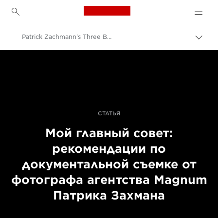
Canon Logo, back to h
Patrick Zachmann's Three Best Pieces Of Advice
Пере
цепо
Canon
Профессиональная фото- и видеосъемка
Истории
СТАТЬЯ
Мой главный совет:
рекомендации по
документальной съемке от
фотографа агентства Magnum
Патрика Захмана