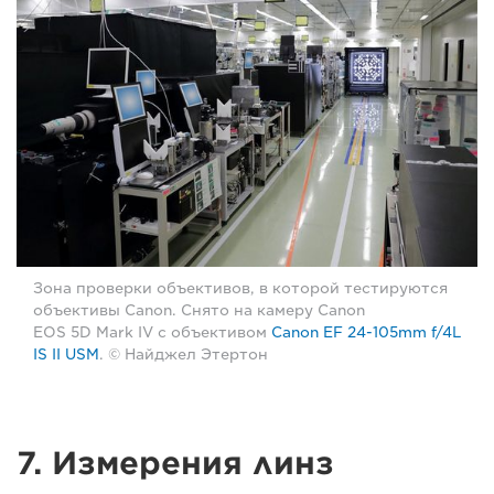
Зона проверки объективов, в которой тестируются
объективы Canon. Снято на камеру Canon
EOS 5D Mark IV с объективом
Canon EF 24-105mm f/4L
IS II USM
. © Найджел Этертон
7. Измерения линз