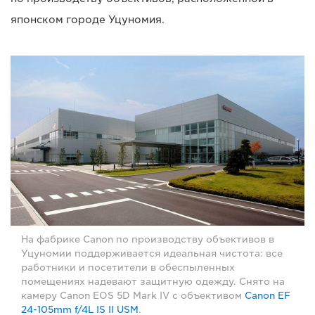
японском городе Уцуномия.
На фабрике Canon по производству объективов в
Уцуномии поддерживается идеальная чистота: все
работники и посетители в обеспыленных
помещениях надевают защитную одежду. Снято на
камеру Canon EOS 5D Mark IV с объективом
Canon EF
24-105mm f/4L IS II USM
.