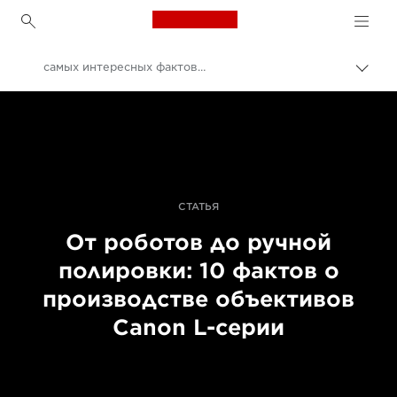
Canon Logo, back to h
самых интересных фактов об объективах L-серии
Пере
цепо
Canon
Профессиональная фото- и видеосъемка
Истории
СТАТЬЯ
От роботов до ручной
полировки: 10 фактов о
производстве объективов
Canon L-серии