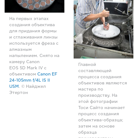
На первых этапах
создания объектива
для придания формы
и сглаживания линзы
используется фреза с
алмазным
напылением. Снято на
камеру Canon
Главной
EOS 5D Mark IV с
составляющей
объективом
Canon EF
процесса создания
24-105mm f/4L IS II
объективов являются
USM
. © Найджел
мастера по
Этертон
производству. На
этой фотографии
Тоси Сайто начинает
процесс создания
объектива-образца;
затем на основе
образца