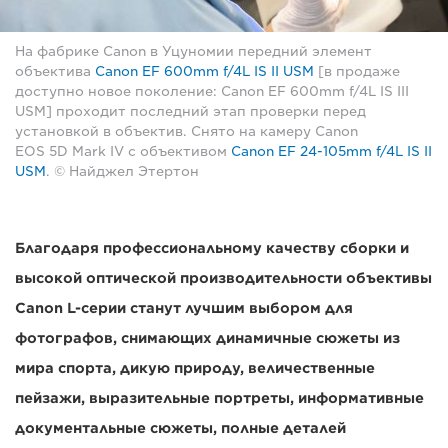
На фабрике Canon в Уцуномии передний элемент
объектива
Canon EF 600mm f/4L IS II USM
[в продаже
доступно новое поколение: Canon EF 600mm f/4L IS III
USM] проходит последний этап проверки перед
установкой в объектив. Снято на камеру Canon
EOS 5D Mark IV с объективом
Canon EF 24-105mm f/4L IS II
USM
. © Найджел Этертон
Благодаря профессиональному качеству сборки и
высокой оптической производительности объективы
Canon L-серии станут лучшим выбором для
фотографов, снимающих динамичные сюжеты из
мира спорта, дикую природу, величественные
пейзажи, выразительные портреты, информативные
документальные сюжеты, полные деталей