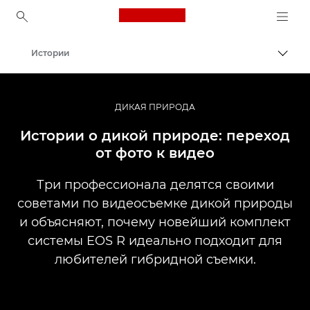
Canon Logo, back to ho
Истории
Пере
Canon
Профессиональная фото- и видеосъемка
ДИКАЯ ПРИРОДА
Истории о дикой природе: переход
от фото к видео
Три профессионала делятся своими
советами по видеосъемке дикой природы
и объясняют, почему новейший комплект
системы EOS R идеально подходит для
любителей гибридной съемки.