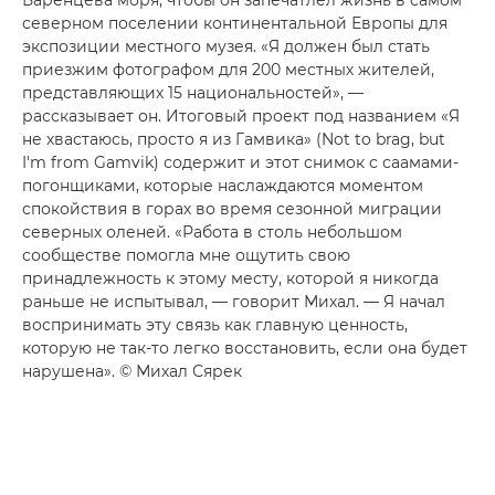
Баренцева моря, чтобы он запечатлел жизнь в самом
северном поселении континентальной Европы для
экспозиции местного музея. «Я должен был стать
приезжим фотографом для 200 местных жителей,
представляющих 15 национальностей», —
рассказывает он. Итоговый проект под названием «Я
не хвастаюсь, просто я из Гамвика» (Not to brag, but
I'm from Gamvik) содержит и этот снимок с саамами-
погонщиками, которые наслаждаются моментом
спокойствия в горах во время сезонной миграции
северных оленей. «Работа в столь небольшом
сообществе помогла мне ощутить свою
принадлежность к этому месту, которой я никогда
раньше не испытывал, — говорит Михал. — Я начал
воспринимать эту связь как главную ценность,
которую не так-то легко восстановить, если она будет
нарушена». © Михал Сярек