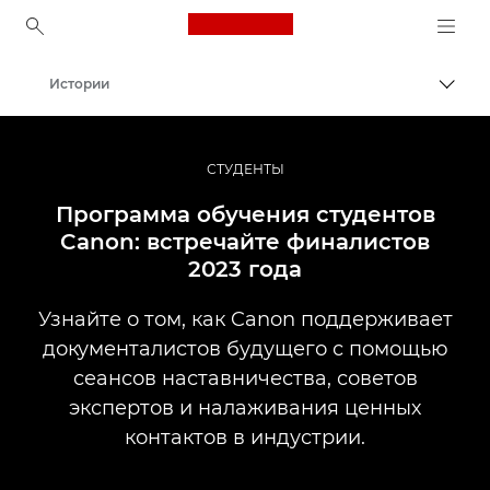
Canon Logo, back to ho
Истории
Пере
Canon
Профессиональная фото- и видеосъемка
СТУДЕНТЫ
Программа обучения студентов
Canon: встречайте финалистов
2023 года
Узнайте о том, как Canon поддерживает
документалистов будущего с помощью
сеансов наставничества, советов
экспертов и налаживания ценных
контактов в индустрии.