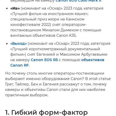
Бернхардом на камеру
Canon EOS C500 Mark II
.
«Иа»
(номинант на «Оскар» 2023 года, категория
«Лучший фильм на иностранном языке»;
специальный приз жюри на Каннском
кинофестивале 2022) снят оператором-
постановщиком Михалом Дымеком с помощью
винтажных объективов Canon K35.
«Выход»
(номинант на «Оскар» 2023 года, категория
«Лучший короткометражный документальный
фильм») снят Евгенией и Максимом Арбугаевыми
на камеру
Canon EOS R5
с помощью
объективов
Canon RF
.
Но почему столь многие операторы-постановщики
выбирают именно оборудование Canon? В этой статье
Грег, Тайлер, Бен и Евгения расскажут о том, почему
камеры и объективы Canon стали для них наиболее
практичным выбором.
1. Гибкий форм-фактор