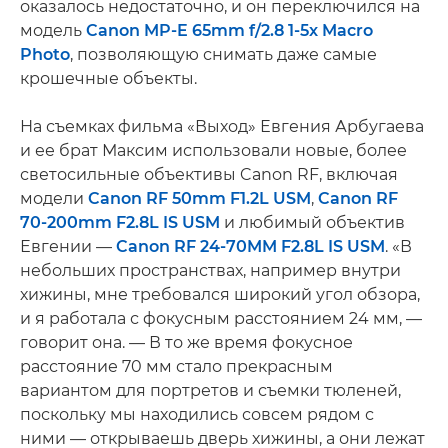
оказалось недостаточно, и он переключился на
модель
Canon MP-E 65mm f/2.8 1-5x Macro
Photo
, позволяющую снимать даже самые
крошечные объекты.
На съемках фильма «Выход» Евгения Арбугаева
и ее брат Максим использовали новые, более
светосильные объективы Canon RF, включая
модели
Canon RF 50mm F1.2L USM
,
Canon RF
70-200mm F2.8L IS USM
и любимый объектив
Евгении —
Canon RF 24-70MM F2.8L IS USM
. «В
небольших пространствах, например внутри
хижины, мне требовался широкий угол обзора,
и я работала с фокусным расстоянием 24 мм, —
говорит она. — В то же время фокусное
расстояние 70 мм стало прекрасным
вариантом для портретов и съемки тюленей,
поскольку мы находились совсем рядом с
ними — открываешь дверь хижины, а они лежат