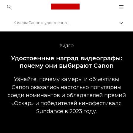
Canon Logo, back to ho
Камеры Canon и удостоенные наград фильмы
Пере
Canon
Профессиональная фото- и видеосъемка
ВИДЕО
Истории
Удостоенные наград видеографы:
почему они выбирают Canon
Узнайте, почему камеры и объективы
Canon оказались настолько популярны
среди номинантов и обладателей премий
«Оскар» и победителей кинофестиваля
Sundance в 2023 году.