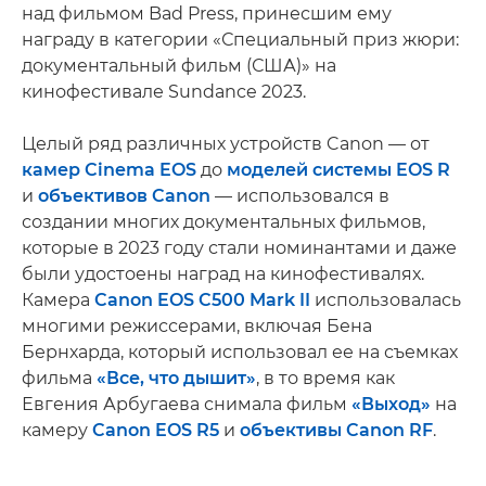
над фильмом Bad Press, принесшим ему
награду в категории «Специальный приз жюри:
документальный фильм (США)» на
кинофестивале Sundance 2023.
Целый ряд различных устройств Canon — от
камер Cinema EOS
до
моделей системы EOS R
и
объективов Canon
— использовался в
создании многих документальных фильмов,
которые в 2023 году стали номинантами и даже
были удостоены наград на кинофестивалях.
Камера
Canon EOS C500 Mark II
использовалась
многими режиссерами, включая Бена
Бернхарда, который использовал ее на съемках
фильма
«Все, что дышит»
, в то время как
Евгения Арбугаева снимала фильм
«Выход»
на
камеру
Canon EOS R5
и
объективы Canon RF
.