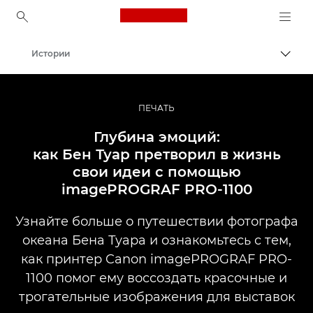
Canon Logo, back to ho
Истории
Пере
Canon
Профессиональная фото- и видеосъемка
ПЕЧАТЬ
Глубина эмоций:
как Бен Туар претворил в жизнь
свои идеи с помощью
imagePROGRAF PRO-1100
Узнайте больше о путешествии фотографа
океана Бена Туара и ознакомьтесь с тем,
как принтер Canon imagePROGRAF PRO-
1100 помог ему воссоздать красочные и
трогательные изображения для выставок