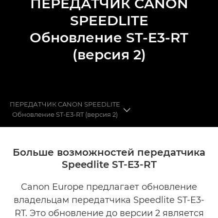
ПЕРЕДАТЧИК CANON
SPEEDLITE
Обновление ST-E3-RT
(версия 2)
ПЕРЕДАТЧИК CANON SPEEDLITE
Обновление ST-E3-RT (версия 2)
Преимущества
Больше возможностей передатчика
Speedlite ST-E3-RT
Цены
Canon Europe предлагает обновление
Галерея
владельцам передатчика Speedlite ST-E3-
Дополнительные услуги
RT. Это обновление до версии 2 является