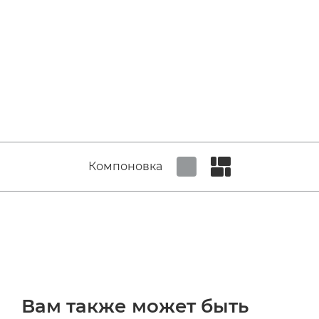
Компоновка
Set tiled view
Set masonry view
Вам также может быть