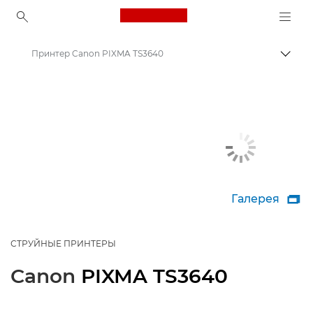
Canon Logo, back to ho
Принтер Canon PIXMA TS3640
Пере
Canon
Принтеры Canon
Галерея

СТРУЙНЫЕ ПРИНТЕРЫ
Canon
PIXMA TS3640