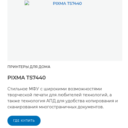
ПРИНТЕРЫ ДЛЯ ДОМА
П
PIXMA TS7440
P
Стильное МФУ с широкими возможностями
П
творческой печати для любителей технологий, а
н
также технология АПД для удобства копирования и
и
сканирования многостраничных документов.
р
в
ГДЕ КУПИТЬ