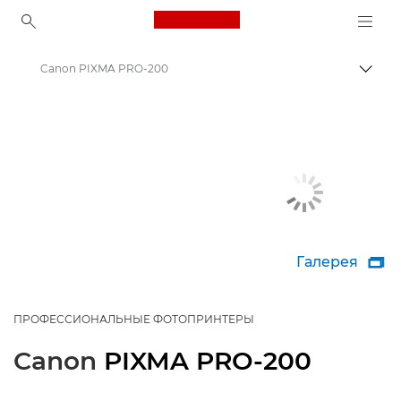
Canon Logo, back to ho
Canon PIXMA PRO-200
Пере
Canon
Принтеры Canon
Галерея

ПРОФЕССИОНАЛЬНЫЕ ФОТОПРИНТЕРЫ
Canon
PIXMA PRO-200