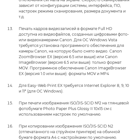
зависит от конфигурации системы, интерфейса, ПО,
настроек режима сканирования, размера документа и
т.д.
Печать кадров видеозаписей в формате Full HD
доступна из видеофайлов, созданных цифровыми фото-
или видеокамерами Canon. Для ОС Windows Vista
требуется установка программного обеспечения для
камеры Canon, на которую было снято видео. Canon
ZoomBrowser EX (версия 6.5 или выше) или Canon
ImageBrowser (версия 6.5 или выше): только формат
MOV. Программное обеспечение Canon ImageBrowser
EX (версия 1.0 или выше): форматы MOV и MP4
Для Easy-Web Print EX требуется Internet Explorer 8, 9, 10
и 11* (для ОС Windows).
При печати изображения ISO/JIS-SCID №2 на глянцевой
фотобумаге Photo Paper Plus Glossy II 10x15 см с
использованием настроек по умолчанию.
При копировании изображения ISO/JIS-SCID N2
(отпечатанного на струйном принтере) на обычной
бумаге формата A4 с настройками по умолчанию.