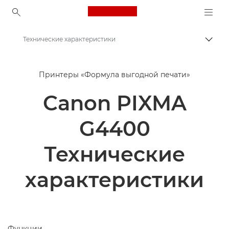
Canon Logo, back to ho
Технические характеристики
Пере
Canon
Принтеры «Формула выгодной печати»
Принтеры Canon
Canon PIXMA
Canon PIXMA G4400 - Принтеры
G4400
Технические
характеристики
Функции