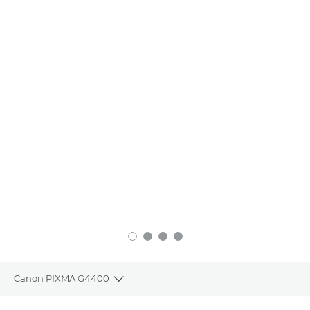
Canon PIXMA G4400
Toggle breadcrumbs