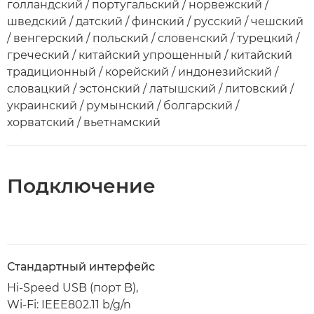
голландский / португальский / норвежский /
шведский / датский / финский / русский / чешский
/ венгерский / польский / словенский / турецкий /
греческий / китайский упрощенный / китайский
традиционный / корейский / индонезийский /
словацкий / эстонский / латышский / литовский /
украинский / румынский / болгарский /
хорватский / вьетнамский
Подключение
Стандартный интерфейс
Hi-Speed USB (порт B),
Wi-Fi: IEEE802.11 b/g/n