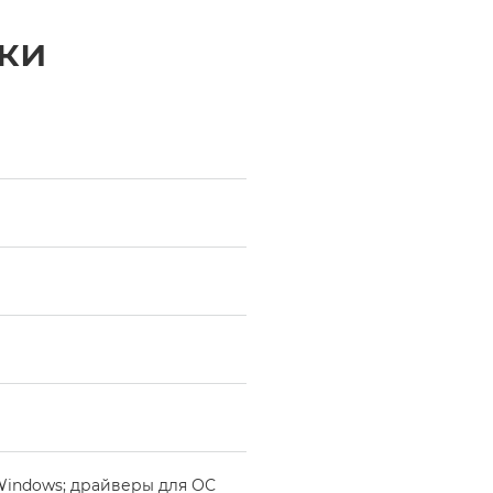
ки
Windows; драйверы для ОС