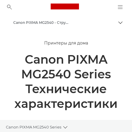
Canon Logo, back to ho
Canon PIXMA MG2540 - Струйные фотопринтеры
Пере
Canon
Принтеры для дома
Принтеры Canon
Canon PIXMA
MG2540 Series
Технические
характеристики
Canon PIXMA MG2540 Series
Toggle breadcrumbs