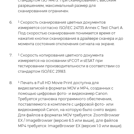
стандартом ISO 14473. При сканировании с высоким
разрешением, максимальный размер для
сканированния ограничен.
¹ Скорость сканирования цветных документов
измеряется согласно ISO/IEC 24735 Annex C Test Chart A.
Под скоростью сканирования понимается время от
нажатия кнопки сканирования в драйвере сканера и до
момента состояния отключения сигнала на экране.
¹ Скорость копирования цветного документа
измеряется на основании sFCOT и sESAT при
тестировании производительности в соответствии со
стандартом ISO/IEC 29183.
¹ Печать в Full HD Movie Print доступна для
видеозаписей в форматах MOV и MP4, созданных с
помощью цифровых фото- и видеокамер Canon.
Требуется установка программного обеспечения,
поставляемого в комплекте с цифровой фото- или
видеокамерой Canon, на которую было снято видео.
Для файлов в форматах MOV требуется: ZoomBrowser
EX / ImageBrowser (версия 6.5 или выше), для файлов
MP4 требуется: ImageBrowser EX (версия 1.0 или выше).