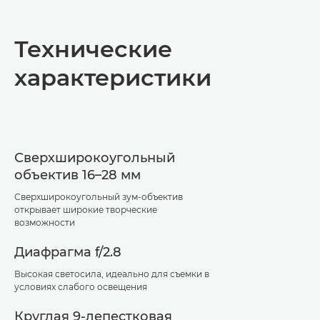
Общая информация
Технические
Технические характеристики
характеристики
Сверхширокоугольный
объектив 16–28 мм
Сверхширокоугольный зум-объектив
открывает широкие творческие
возможности
Диафрагма f/2.8
Высокая светосила, идеально для съемки в
условиях слабого освещения
Круглая 9-лепестковая