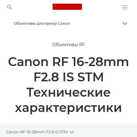
Canon Logo, back to ho
Объективы для камер Canon
Пере
Canon
Объективы RF
Canon RF 16-28mm
F2.8 IS STM
Технические
характеристики
Canon RF 16-28mm F2.8 IS STM
Toggle breadcrumbs