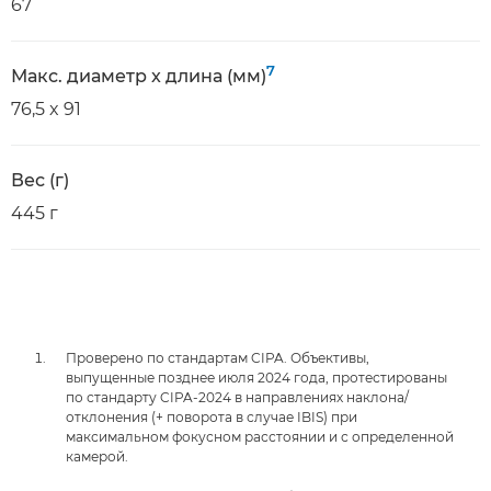
67
7
Макс. диаметр x длина (мм)
76,5 x 91
Вес (г)
445 г
Проверено по стандартам CIPA. Объективы,
выпущенные позднее июля 2024 года, протестированы
по стандарту CIPA-2024 в направлениях наклона/
отклонения (+ поворота в случае IBIS) при
максимальном фокусном расстоянии и с определенной
камерой.