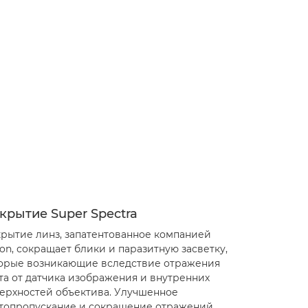
крытие Super Spectra
рытие линз, запатентованное компанией
on, сокращает блики и паразитную засветку,
орые возникающие вследствие отражения
та от датчика изображения и внутренних
ерхностей объектива. Улучшенное
топропускание и сокращение отражений