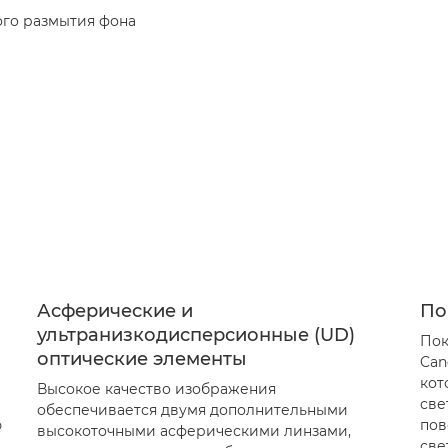
ого размытия фона
Асферические и
По
ультранизкодисперсионные (UD)
Пок
оптические элементы
Can
кот
Высокое качество изображения
све
обеспечивается двумя дополнительными
ю
пов
высокоточными асферическими линзами,
све