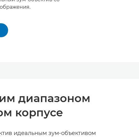
зображения.
шим диапазоном
ом корпусе
ктив идеальным зум-объективом