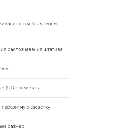
вивалентным 4 ступеням
ия распознавания штатива
45 м
е (UD) элементы
 паразитную засветку
ный размер