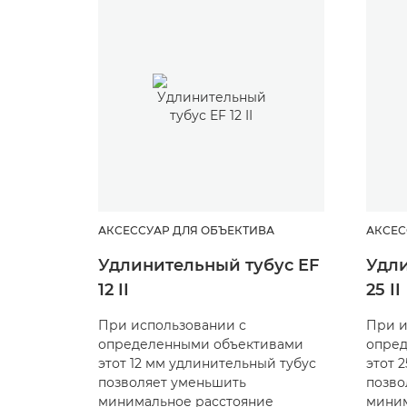
АКСЕССУАР ДЛЯ ОБЪЕКТИВА
АКСЕС
Удлинительный тубус EF
Удли
12 II
25 II
При использовании с
При и
определенными объективами
опре
этот 12 мм удлинительный тубус
этот 
позволяет уменьшить
позво
минимальное расстояние
миним