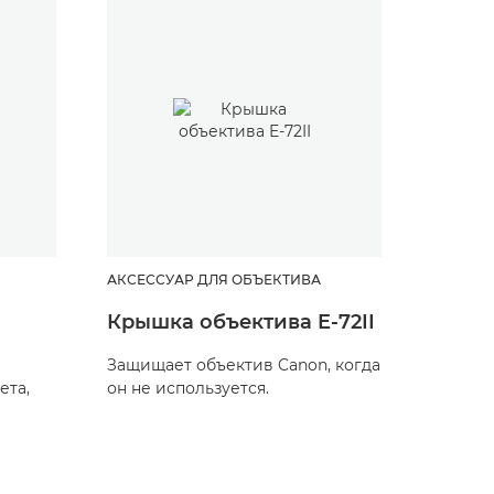
АКСЕССУАР ДЛЯ ОБЪЕКТИВА
АКСЕСС
Крышка объектива E-72II
Пыле
объек
Защищает объектив Canon, когда
ета,
он не используется.
Защища
он не и