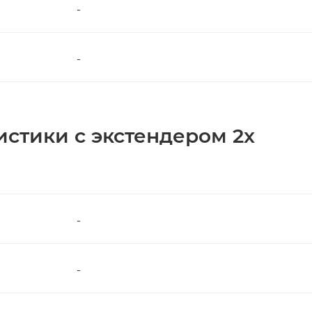
-
-
истики с экстендером 2x
-
-