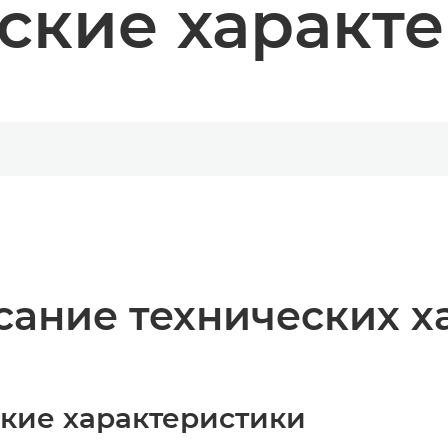
ские характ
ание технических х
ские характеристики