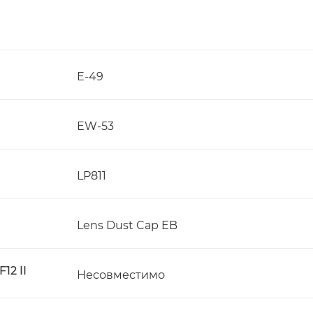
E-49
EW-53
LP811
Lens Dust Cap EB
12 II
Несовместимо