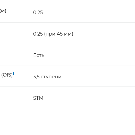
(м)
0.25
0,25 (при 45 мм)
Есть
1
(OIS)
3,5 ступени
STM