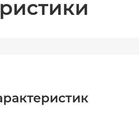
еристики
арактеристик