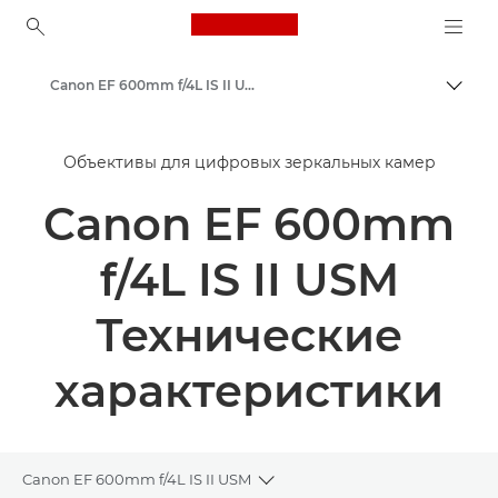
Canon Logo, back to ho
Canon EF 600mm f/4L IS II USM - Объективы - Камера и фотообъективы
Пере
Canon
Объективы для цифровых зеркальных камер
Объективы для камер Canon
Canon EF 600mm
f/4L IS II USM
Технические
характеристики
Canon EF 600mm f/4L IS II USM
Toggle breadcrumbs