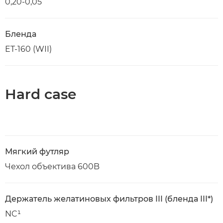
0,20-0,05
Бленда
ET-160 (WII)
Hard case
Мягкий футляр
Чехол объектива 600B
Держатель желатиновых фильтров III (бленда III*)
NC¹