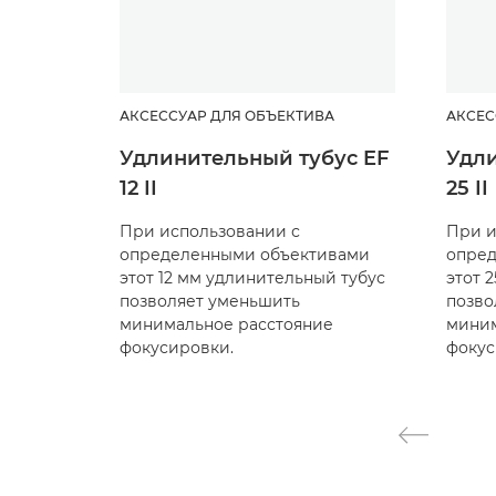
АКСЕССУАР ДЛЯ ОБЪЕКТИВА
АКСЕС
Удлинительный тубус EF
Удли
12 II
25 II
При использовании с
При и
определенными объективами
опре
этот 12 мм удлинительный тубус
этот 
позволяет уменьшить
позво
минимальное расстояние
миним
фокусировки.
фокус