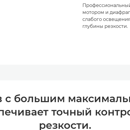
Профессиональный 
мотором и диафрагм
слабого освещения
глубины резкости.
в с большим максимал
ечивает точный контр
резкости.