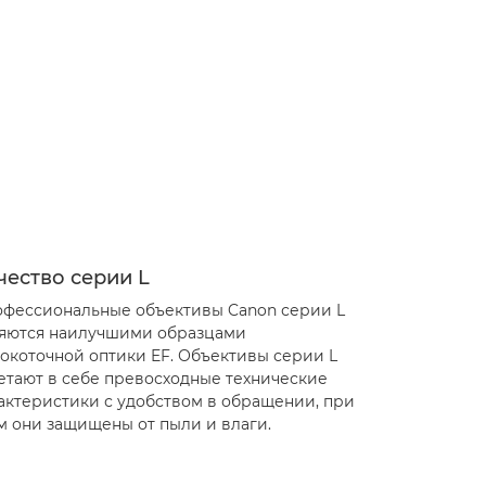
чество серии L
фессиональные объективы Canon серии L
яются наилучшими образцами
окоточной оптики EF. Объективы серии L
етают в себе превосходные технические
актеристики с удобством в обращении, при
м они защищены от пыли и влаги.