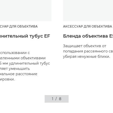
СУАР ДЛЯ ОБЪЕКТИВА
АКСЕССУАР ДЛЯ ОБЪЕКТИВА
нительный тубус EF
Бленда объектива E
Защищает объектив от
попадания рассеянного св
спользовании с
убирая ненужные блики.
деленными объективами
25 мм удлинительный тубус
ляет уменьшить
альное расстояние
ировки.
1
/
8