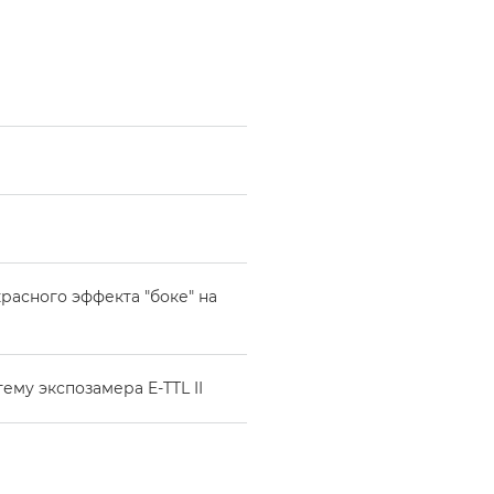
расного эффекта "боке" на
му экспозамера E-TTL II