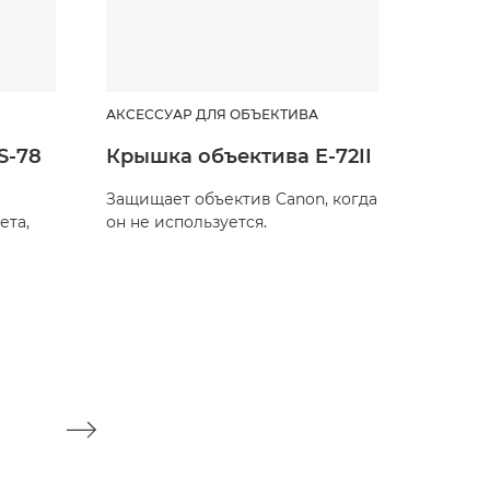
АКСЕССУАР ДЛЯ ОБЪЕКТИВА
АКСЕСС
S-78
Крышка объектива E-72II
Пыле
объек
Защищает объектив Canon, когда
ета,
он не используется.
Защища
он не и