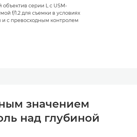
объектив серии L с USM-
ой f/1.2 для съемки в условиях
 и с превосходным контролем
ьным значением
оль над глубиной