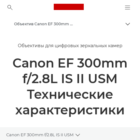
Canon Logo, back to ho
Объектив Canon EF 300mm f/2.8L IS II USM
Пере
Canon
Объективы для цифровых зеркальных камер
Объективы для камер Canon
Canon EF 300mm
f/2.8L IS II USM
Технические
характеристики
Canon EF 300mm f/2.8L IS II USM
Toggle breadcrumbs