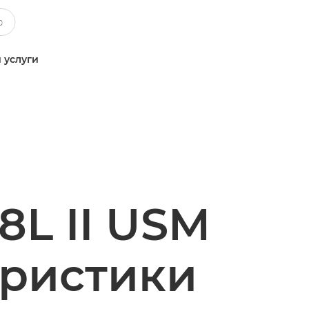
 услуги
8L II USM
еристики