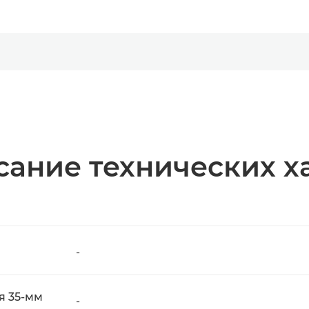
ание технических х
-
я 35-мм
-