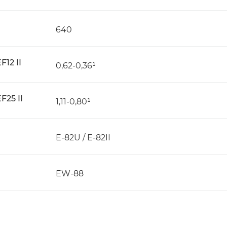
640
12 II
0,62-0,36¹
25 II
1,11-0,80¹
E-82U / E-82II
EW-88