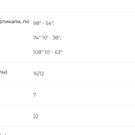
ртикали, по
98º - 54º,
74º 10' - 38º,
108º 10' - 63º
пы)
16/12
7
22