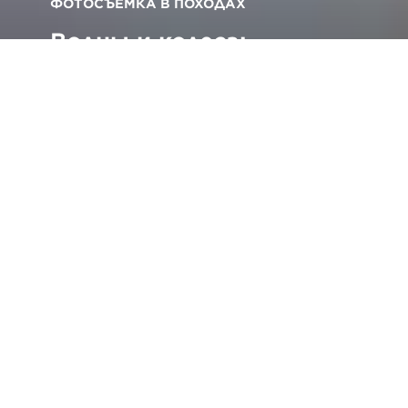
ФОТОСЪЕМКА В ПОХОДАХ
Волны и колеса:
творческая съемка
активных видов отдыха
Вернуться ко всем советам и техническим
приемам
Т
ом Бинг — заядлый серфер и мотоциклист,
и эти скоростные увлечения волнуют его
так же сильно, как и объекты, которые он
выбирает для съемки. Со своей женой