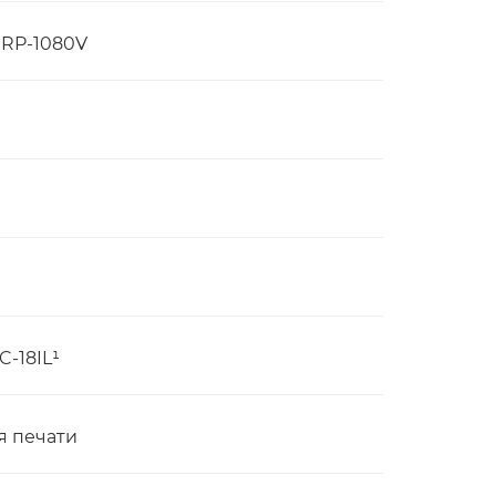
, RP-1080V
C-18IL¹
я печати