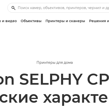
 и видео
Объективы
Принтеры и сканеры
Решения и
Принтеры для дома
on SELPHY CP
ские характ