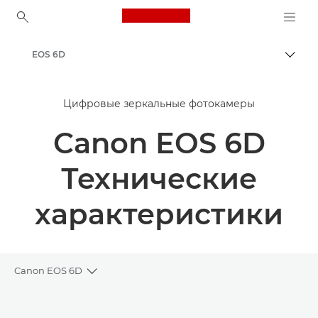
Canon Logo, back to ho
EOS 6D
Пере
Canon
Цифровые зеркальные фотокамеры
Canon EOS 6D
Технические
характеристики
Canon EOS 6D
Toggle breadcrumbs
Общая информация