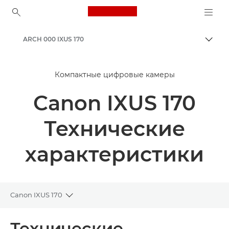
Canon Logo, back to ho
ARCH 000 IXUS 170
Пере
Canon
Компактные цифровые камеры
Canon IXUS 170
Технические
характеристики
Canon IXUS 170
Toggle breadcrumbs
Общая информация
Технические