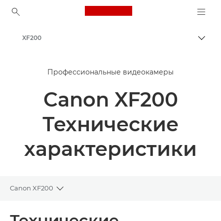
Canon Logo, back to ho
XF200
Пере
Canon
Профессиональные видеокамеры
Canon XF200
Технические
характеристики
Canon XF200
Toggle breadcrumbs
Общая информация
Технические