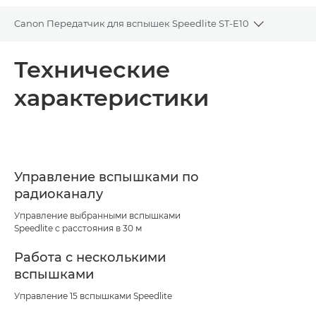
Canon Передатчик для вспышек Speedlite ST-E10
Toggle bre
Общая информация
Технические
характеристики
Технические характеристики
Управление вспышками по
радиоканалу
Управление выбранными вспышками
Speedlite с расстояния в 30 м
Работа с несколькими
вспышками
Управление 15 вспышками Speedlite