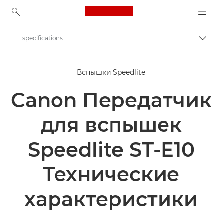
Canon Logo, back to ho
specifications
Пере
Canon
Вспышки Speedlite
Цифровые камеры
Canon Передатчик
Speedlite Transmitter ST-E10
для вспышек
Speedlite ST-E10
Технические
характеристики