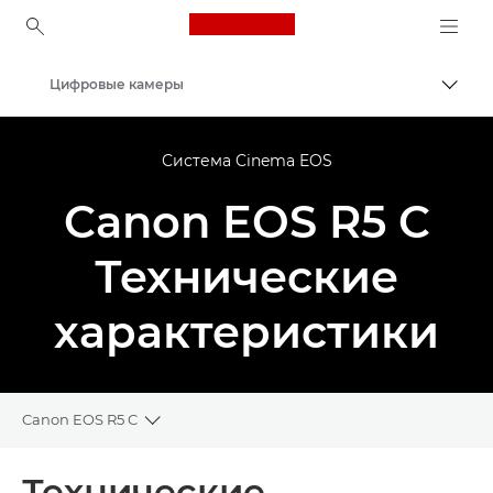
Canon Logo, back to ho
Цифровые камеры
Пере
Canon
Система Cinema EOS
Canon EOS R5 C
Технические
характеристики
Canon EOS R5 C
Toggle breadcrumbs
Общая информация
Технические