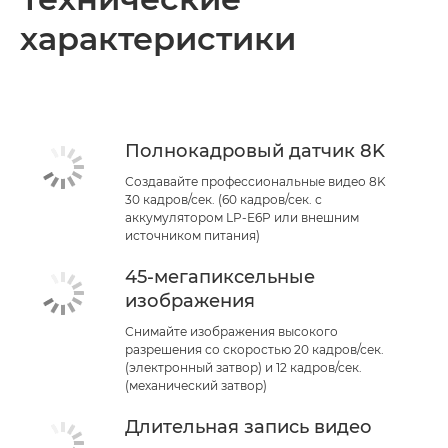
характеристики
Технические характеристики
Полнокадровый датчик 8K
Создавайте профессиональные видео 8K
30 кадров/сек. (60 кадров/сек. с
аккумулятором LP-E6P или внешним
источником питания)
45-мегапиксельные
изображения
Снимайте изображения высокого
разрешения со скоростью 20 кадров/сек.
(электронный затвор) и 12 кадров/сек.
(механический затвор)
Длительная запись видео