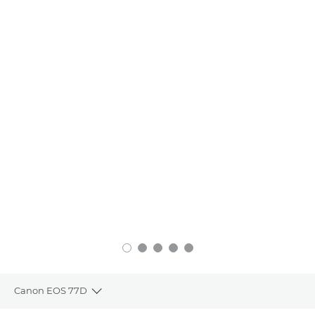
Canon EOS 77D
Toggle breadcrumbs