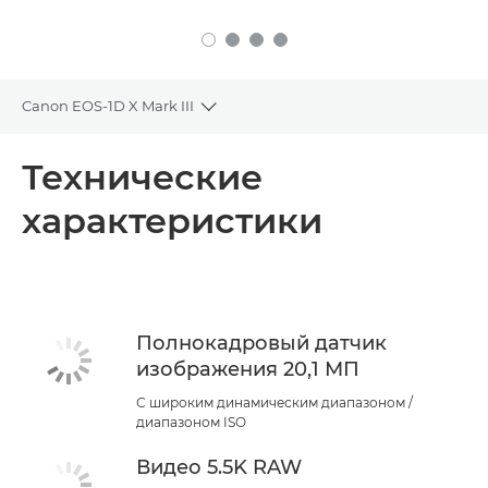
Canon EOS-1D X Mark III
Toggle breadcrumbs
Общая информация
Технические
характеристики
Технические характеристики
Полнокадровый датчик
изображения 20,1 МП
С широким динамическим диапазоном /
диапазоном ISO
Видео 5.5K RAW