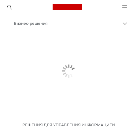
Canon Logo, back to ho
Бизнес-решения
Пере
Canon
Решения и услуги
РЕШЕНИЯ ДЛЯ УПРАВЛЕНИЯ ИНФОРМАЦИЕЙ