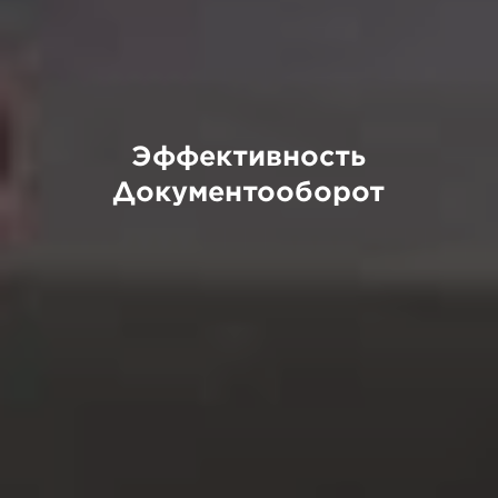
Эффективность
Документооборот