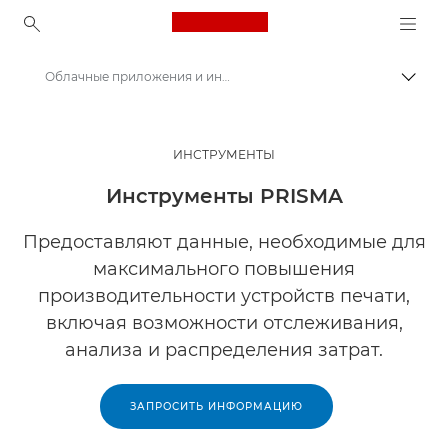
Canon Logo, back to ho
Облачные приложения и инструменты Canon PRISMA
Пере
Canon
Решения и услуги
ИНСТРУМЕНТЫ
Продукты и решения для бизнеса
Инструменты PRISMA
Программное обеспечение для бизнеса
Предоставляют данные, необходимые для
максимального повышения
производительности устройств печати,
включая возможности отслеживания,
анализа и распределения затрат.
ЗАПРОСИТЬ ИНФОРМАЦИЮ