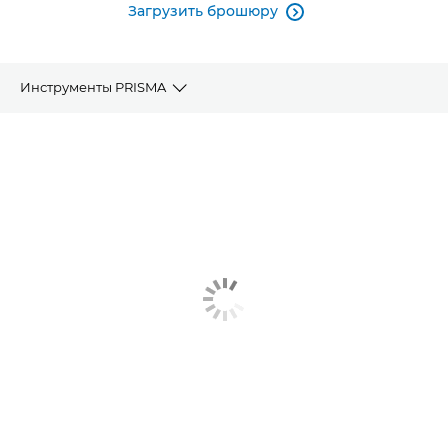
Загрузить брошюру

Инструменты PRISMA
Обзор
Управление цветом
Аналитика данных
Управление устройством
Сопутствующие решения
Больше информации