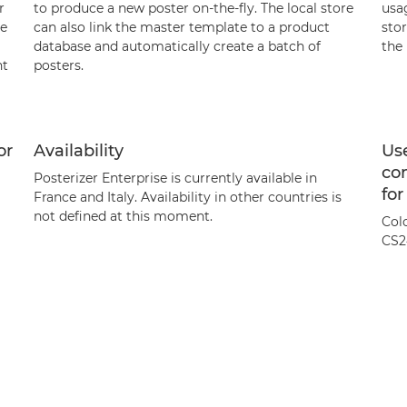
r
to produce a new poster on-the-fly. The local store
usa
ce
can also link the master template to a product
stor
database and automatically create a batch of
the 
nt
posters.
or
Availability
Use
com
Posterizer Enterprise is currently available in
for
France and Italy. Availability in other countries is
not defined at this moment.
Col
CS2