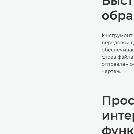
Быст
обра
Инструмент D
передовой д
обеспечивае
слоев файла 
отправлен о
чертеж.
Прос
инте
фун