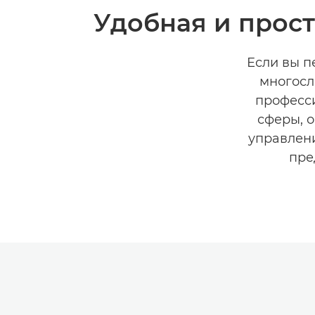
Удобная и прос
Если вы п
многосл
професси
сферы, о
управлени
пре