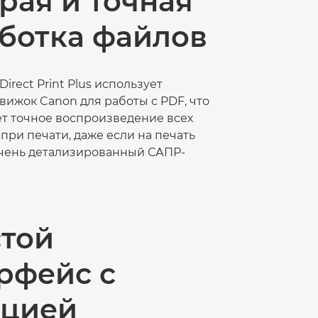
рая и точная
ботка файлов
irect Print Plus использует
вижок Canon для работы с PDF, что
т точное воспроизведение всех
при печати, даже если на печать
чень детализированный САПР-
той
рфейс с
кцией