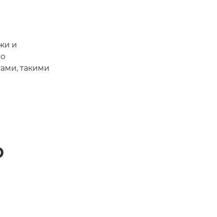
жи и
со
ами, такими
р