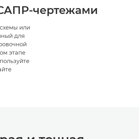
 САПР-чертежами
 схемы или
нный для
ировочной
дом этапе
спользуйте
айте