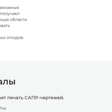
озможные
 получают
льше области
овать
х отходов.
алы
щает печать САПР-чертежей.
lus.