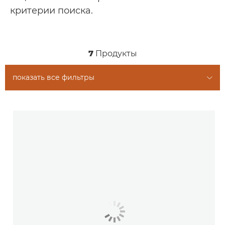
Поддержка
критерии поиска.
Вам также могут быть интересны...
7
Продукты
показать все фильтры